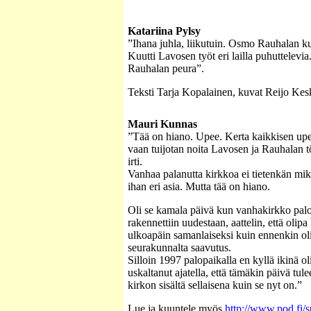
Katariina Pylsy
”Ihana juhla, liikutuin. Osmo Rauhalan ku
Kuutti Lavosen työt eri lailla puhuttelevi
Rauhalan peura”.
Teksti Tarja Kopalainen, kuvat Reijo Kes
Mauri Kunnas
”Tää on hiano. Upee. Kerta kaikkisen upe
vaan tuijotan noita Lavosen ja Rauhalan tö
irti.
Vanhaa palanutta kirkkoa ei tietenkän mik
ihan eri asia. Mutta tää on hiano.
Oli se kamala päivä kun vanhakirkko palo
rakennettiin uudestaan, aattelin, että olipa
ulkoapäin samanlaiseksi kuin ennenkin oli 
seurakunnalta saavutus.
Silloin 1997 palopaikalla en kyllä ikinä ol
uskaltanut ajatella, että tämäkin päivä tu
kirkon sisältä sellaisena kuin se nyt on.”
Lue ja kuuntele myös
http://www.pod.fi/