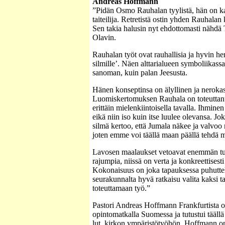
Andreas Hoffmann
”Pidän Osmo Rauhalan tyylistä, hän on k
taiteilija. Retretistä ostin yhden Rauhalan k
Sen takia halusin nyt ehdottomasti nähd
Olavin.
Rauhalan työt ovat rauhallisia ja hyvin he
silmille’. Näen alttarialueen symboliikassa
sanoman, kuin palan Jeesusta.
Hänen konseptinsa on älyllinen ja nerokas
Luomiskertomuksen Rauhala on toteuttanu
erittäin mielenkiintoisella tavalla. Ihminen
eikä niin iso kuin itse luulee olevansa. J
silmä kertoo, että Jumala näkee ja valvoo
joten emme voi täällä maan päällä tehdä m
Lavosen maalaukset vetoavat enemmän tun
rajumpia, niissä on verta ja konkreettisest
Kokonaisuus on joka tapauksessa puhuttele
seurakunnalta hyvä ratkaisu valita kaksi ta
toteuttamaan työ.”
Pastori Andreas Hoffmann Frankfurtista oli
opintomatkalla Suomessa ja tutustui tääl
lut. kirkon ympäristötyöhön. Hoffmann on 