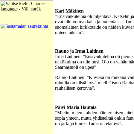
Kari Mäkinen
”Ensivaikutelma oli hiljentävä. Katselin j
ovat niin voimakkaita ja uudenlaisia. Tuntu
suomalainen kirkkotaide on näiden kuvie
uuteen aikaan”.
Rauno ja Irma Laitinen
Irma Laitinen: ”Ensivaikutelma oli pieni 
näkökulma on niin uusi. Olo on vähän h
Saarnastuoli on upea”.
Rauno Laitinen: ”Kuvissa on mukana vanh
minulla on niistä hyvä mieli. Osmo Rauha
rauhallisen kertovia”.
Päivi-Maria Hautala
”Mietin, miten kahden näin erilaisen taitel
sopia yhteen, mutta yhdistelmä onkin fan
on järki ja tunne. Tämä oli elämys”.