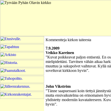
Kommentteja kirkon taiteesta
7.9.2009
Veikko Kareinen
”Kuvat poikkeavat paljon entisestä. En os
mielipidettäni. Tarvitsen vähän aikaa hark
muuttuu ja sukupolvet vaihtuvat. Kyllä 
soveltuvat kirkkoon hyvin”.
John Vikström
”Tänne saapuessani koin tiettyä jännityst
mutta ensivaikutelma on erinomaisen hy
yhdistetty moderniin kuvataiteeseen. Kuva
hyvin”.