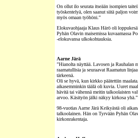
On ollut ilo seurata itseään isompien taitei
työskentelyä, olen saanut siitä paljon voi
myös omaan työhöni.”
Elokuvaohjaaja Klaus Härö oli loppukesä
Pyhän Olavin maisemissa kuvaamassa Post
-elokuvansa ulkokohtauksia.
Aarne Järä
”Hianolta näyttää. Lavosen ja Rauhalan 
raamatullisia ja seuraavat Raamatun linjaa.
tärkeenä.
Oli se hyvä, kun kirkko päätettiin maalata
aikasemminkin täälä oli kuvia. Uuret maal
hävitä tai vähennä meitin talkoolaisten val
arvoo. Käsityön jälki näkyy kirkosa yhä.”
98-vuotias Aarne Järä Keikyästä oli aikan
talkoolainen. Hän on Tyrvään Pyhän Ola
kirkonrakentaja.