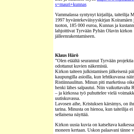
s=mauri+kunnas
Vammalassa syntynyt kirjailija, taiteilija
1997 hyväntekeväisyyskirjan Koiramäen 
tuoton, 185 000 euroa, Kunnas ja kustan
lahjoittivat Tyrvään Pyhän Olavin kirkon
jälleenrakentamiseen.
Klaus Härö
”Olen etäältä seurannut Tyrvään projektia 
odottanut kuvien näkemistä.
Kirkon taiteen julkistamisen jälkeisenä pä
kaupungilla asioilla, kun lehtikuvassa nä
Ristiinnaulitun. Minun piti marketissa oike
henki lähes salpautui. Niin vaikuttavalta Ri
– ja kirkossa työ puhuttelee vielä voima
uutiskuvassa.
Lavosen aihe, Kristuksen kärsimys, on ih
tarina. Minusta on hienoa, kun taiteilija ei
sellaisena näyttää.
Kirkon uusia kuvia on katseltava kaikessa
moneen kertaan. Uskon palaavani tänne v