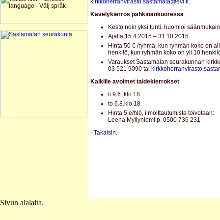
kirkkoherranvirasto.sastamala@evl.fi
.
Kävelykierros pähkinänkuoressa
Kesto noin yksi tunti, huomioi säänmukai
Ajalla 15.4.2015 – 31.10.2015
Hinta 50 € /ryhmä, kun ryhmän koko on all
henkilö, kun ryhmän koko on yli 10 henkil
Varaukset Sastamalan seurakunnan kirkko
03 521 9090 tai
kirkkoherranvirasto.sasta
Kaikille avoimet taidekierrokset
ti 9.6. klo 18
to 6.8.klo 18
Hinta 5 e/hlö, ilmoittautumista toivotaan:
Leena Myllyniemi p. 0500 736 231
- Takaisin.