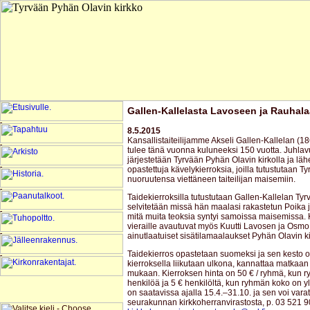
Gallen-Kallelasta Lavoseen ja Rauhal
8.5.2015
Kansallistaiteilijamme Akseli Gallen-Kallelan (
tulee tänä vuonna kuluneeksi 150 vuotta. Juhla
järjestetään Tyrvään Pyhän Olavin kirkolla ja lähe
opastettuja kävelykierroksia, joilla tutustutaan T
nuoruutensa viettäneen taiteilijan maisemiin.
Taidekierroksilla tutustutaan Gallen-Kallelan Ty
selvitetään missä hän maalasi rakastetun Poika j
mitä muita teoksia syntyi samoissa maisemissa.
vieraille avautuvat myös Kuutti Lavosen ja Osm
ainutlaatuiset sisätilamaalaukset Pyhän Olavin k
Taidekierros opastetaan suomeksi ja sen kesto o
kierroksella liikutaan ulkona, kannattaa matkaa
mukaan. Kierroksen hinta on 50 € / ryhmä, kun 
henkilöä ja 5 € henkilöltä, kun ryhmän koko on y
on saatavissa ajalla 15.4.–31.10. ja sen voi var
seurakunnan kirkkoherranvirastosta, p. 03 521 9