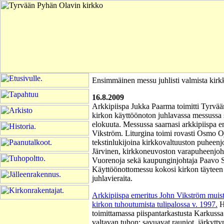
Ensimmäinen messu juhlisti valmista kirk
16.8.2009
Arkkipiispa Jukka Paarma toimitti Tyrvä
kirkon käyttöönoton juhlavassa messussa 
elokuuta. Messussa saarnasi arkkipiispa e
Vikström. Liturgina toimi rovasti Osmo O
tekstinlukijoina kirkkovaltuuston puheenjo
Järvinen, kirkkoneuvoston varapuheenjoh
Vuorenoja sekä kaupunginjohtaja Paavo Sa
Käyttöönottomessu kokosi kirkon täyteen 
juhlavieraita.
Arkkipiispa emeritus John Vikström muist
kirkon tuhoutumista tulipalossa v. 1997.
H
toimittamassa piispantarkastusta Karkussa
valtavan tuhon; savuavat rauniot, järkyttyn