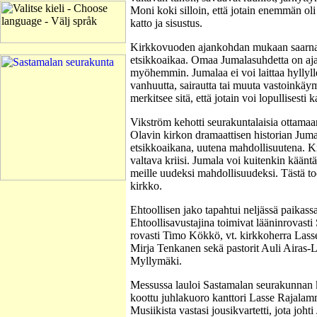
Moni koki silloin, että jotain enemmän oli
katto ja sisustus.
Kirkkovuoden ajankohdan mukaan saarna 
etsikkoaikaa. Omaa Jumalasuhdetta on ajat
myöhemmin. Jumalaa ei voi laittaa hyllyl
vanhuutta, sairautta tai muuta vastoinkäy
merkitsee sitä, että jotain voi lopullisesti 
Vikström kehotti seurakuntalaisia ottam
Olavin kirkon dramaattisen historian Jum
etsikkoaikana, uutena mahdollisuutena. Ki
valtava kriisi. Jumala voi kuitenkin kääntä
meille uudeksi mahdollisuudeksi. Tästä tod
kirkko.
Ehtoollisen jako tapahtui neljässä paikassa
Ehtoollisavustajina toimivat lääninrovasti 
rovasti Timo Kökkö, vt. kirkkoherra Lasse
Mirja Tenkanen sekä pastorit Auli Airas-La
Myllymäki.
Messussa lauloi Sastamalan seurakunnan 
koottu juhlakuoro kanttori Lasse Rajalam
Musiikista vastasi jousikvartetti, jota joht