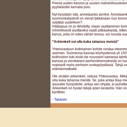
Pieniä uuden kasvun ja uusien mahdollisuuksien
pyyhkäistiin kerralla pois.
Nyt kysytään sitä, annetaanko periksi. Annetaanko 
luonnonkatastrofi on vienyt tykkänään nuo toivon 
sytyttää uudelleen?
Hätäapua on jo lähetetty, maan saattaminen toimi
inhimillisesti asuttaviksi vaatii pitkäaikaista, sit
kansa, jolla on edes vähän toivoa, voi nousta uud
”Arkienkeli voi olla kuka tahansa meistä”
Yhteisvastuun kotimainen kohde nostaa eteemm
aseman. Suomessa kasvaa köyhyydessä yli 150 00
kotihoidon tuki eivät ole nousseet samassa tahd
kanssa ja verotuksen perhevähennyksistä on luo
nopeasti myös perheen ruokapöydässä. Tyhjä va
elämänmatkalle.
Ole sinäkin arkienkeli, vetoaa Yhteisvastuu. Mikä
olla kuka tahansa meistä. Se, joka antaa tilaa m
asuvalle hyvyydelle, antaa sen ohjata, ei puhett
Arkienkeli on hyvän tekijä arjen keskellä. Hän on 
kynttilän.
- Takaisin.