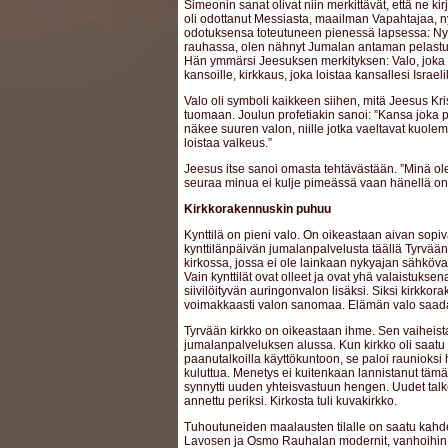
Simeonin sanat olivat niin merkittävät, että ne kirj
oli odottanut Messiasta, maailman Vapahtajaa, 
odotuksensa toteutuneen pienessä lapsessa: Ny
rauhassa, olen nähnyt Jumalan antaman pelast
Hän ymmärsi Jeesuksen merkityksen: Valo, joka ko
kansoille, kirkkaus, joka loistaa kansallesi Israelil
Valo oli symboli kaikkeen siihen, mitä Jeesus Kris
tuomaan. Joulun profetiakin sanoi: ”Kansa joka
näkee suuren valon, niille jotka vaeltavat kuol
loistaa valkeus.”
Jeesus itse sanoi omasta tehtävästään. ”Minä ol
seuraa minua ei kulje pimeässä vaan hänellä on
Kirkkorakennuskin puhuu
Kynttilä on pieni valo. On oikeastaan aivan sopi
kynttilänpäivän jumalanpalvelusta täällä Tyrvää
kirkossa, jossa ei ole lainkaan nykyajan sähköva
Vain kynttilät ovat olleet ja ovat yhä valaistuksen
siivilöityvän auringonvalon lisäksi. Siksi kirkko
voimakkaasti valon sanomaa. Elämän valo saada
Tyrvään kirkko on oikeastaan ihme. Sen vaiheist
jumalanpalveluksen alussa. Kun kirkko oli saatu 
paanutalkoilla käyttökuntoon, se paloi raunioksi 
kuluttua. Menetys ei kuitenkaan lannistanut tä
synnytti uuden yhteisvastuun hengen. Uudet talko
annettu periksi. Kirkosta tuli kuvakirkko.
Tuhoutuneiden maalausten tilalle on saatu kahden 
Lavosen ja Osmo Rauhalan modernit, vanhoihin 