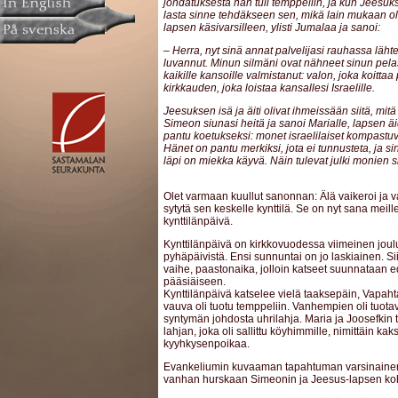
johdatuksesta hän tuli temppeliin, ja kun Jeesu
lasta sinne tehdäkseen sen, mikä lain mukaan oli
lapsen käsivarsilleen, ylisti Jumalaa ja sanoi:
– Herra, nyt sinä annat palvelijasi rauhassa lähte
luvannut. Minun silmäni ovat nähneet sinun pelas
kaikille kansoille valmistanut: valon, joka koitta
kirkkauden, joka loistaa kansallesi Israelille.
Jeesuksen isä ja äiti olivat ihmeissään siitä, mitä
Simeon siunasi heitä ja sanoi Marialle, lapsen äi
pantu koetukseksi: monet israelilaiset kompastu
Hänet on pantu merkiksi, jota ei tunnusteta, ja 
läpi on miekka käyvä. Näin tulevat julki monien s
Olet varmaan kuullut sanonnan: Älä vaikeroi ja v
sytytä sen keskelle kynttilä. Se on nyt sana meil
kynttilänpäivä.
Kynttilänpäivä on kirkkovuodessa viimeinen joulu
pyhäpäivistä. Ensi sunnuntai on jo laskiainen. S
vaihe, paastonaika, jolloin katseet suunnataan 
pääsiäiseen.
Kynttilänpäivä katselee vielä taaksepäin, Vapah
vauva oli tuotu temppeliin. Vanhempien oli tuota
syntymän johdosta uhrilahja. Maria ja Joosefkin
lahjan, joka oli sallittu köyhimmille, nimittäin ka
kyyhkysenpoikaa.
Evankeliumin kuvaaman tapahtuman varsinaine
vanhan hurskaan Simeonin ja Jeesus-lapsen ko