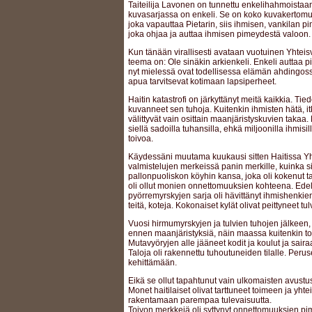
Taiteilija Lavonen on tunnettu enkelihahmoistaa
kuvasarjassa on enkeli. Se on koko kuvakertomu
joka vapauttaa Pietarin, siis ihmisen, vankilan p
joka ohjaa ja auttaa ihmisen pimeydestä valoon.
Kun tänään virallisesti avataan vuotuinen Yhtei
teema on: Ole sinäkin arkienkeli. Enkeli auttaa 
nyt mielessä ovat todellisessa elämän ahdingossa 
apua tarvitsevat kotimaan lapsiperheet.
Haitin katastrofi on järkyttänyt meitä kaikkia. Tie
kuvanneet sen tuhoja. Kuitenkin ihmisten hätä, i
välittyvät vain osittain maanjäristyskuvien takaa.
siellä sadoilla tuhansilla, ehkä miljoonilla ihmis
toivoa.
Käydessäni muutama kuukausi sitten Haitissa Y
valmistelujen merkeissä panin merkille, kuinka si
pallonpuoliskon köyhin kansa, joka oli kokenut 
oli ollut monien onnettomuuksien kohteena. Ede
pyörremyrskyjen sarja oli hävittänyt ihmishenkien 
teitä, koteja. Kokonaiset kylät olivat peittyneet tul
Vuosi hirmumyrskyjen ja tulvien tuhojen jälkeen, 
ennen maanjäristyksiä, näin maassa kuitenkin t
Mutavyöryjen alle jääneet kodit ja koulut ja sairaal
Taloja oli rakennettu tuhoutuneiden tilalle. Perus
kehittämään.
Eikä se ollut tapahtunut vain ulkomaisten avustus
Monet haitilaiset olivat tarttuneet toimeen ja yht
rakentamaan parempaa tulevaisuutta.
Toivon merkkejä oli syttynyt onnettomuuksien pim