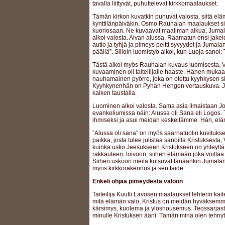
tavalla liittyvät, puhuttelevat kirkkomaalaukset.
Tämän kirkon kuvatkin puhuvat valosta, siitä elä
kynttilänpäiväkin. Osmo Rauhalan maalaukset sijoi
kuoriosaan. Ne kuvaavat maailman alkua, Jumal
alkoi valosta. Aivan alussa, Raamatun ensi jake
autio ja tyhjä ja pimeys peitti syvyydet ja Jumalan
päällä”. Silloin luomistyö alkoi, kun Luoja sanoi:
Tästä alkoi myös Rauhalan kuvaus luomisesta. 
kuvaaminen oli taiteilijalle haaste. Hänen muka
nauhamainen pyörre, joka on otettu kyyhkysen sii
Kyyhkynenhän on Pyhän Hengen vertauskuva. J
kaiken taustalla.
Luominen alkoi valosta. Sama asia ilmaistaan 
evankeliumissa näin: Alussa oli Sana eli Logos. 
ihmiseksi ja asui meidän keskellämme. Hän, elä
”Alussa oli sana” on myös saarnatuolin kuvituk
paikka, josta tulee julistaa sanoilla Kristuksesta, 
kuinka usko Jeesukseen Kristukseen on yhteyttä
rakkauteen, toivoon, siihen elämään joka voitta
Siihen uskoon meitä kutsuvat tänäänkin Jumalan s
myös kirkkorakennus ja sen taide.
Enkeli ohjaa pimeydestä valoon
Taiteilija Kuutti Lavosen maalaukset lehterin kait
mitä elämän valo, Kristus on meidän hyväksemme 
kärsimys, kuolema ja ylösnousemus. Teossarjast
minulle Kristuksen ääni: Tämän minä olen tehnyt