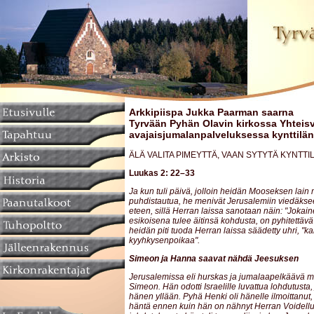
Arkkipiispa Jukka Paarman saarna
Tyrvään Pyhän Olavin kirkossa Yhtei
avajaisjumalanpalveluksessa kynttilän
ÄLÄ VALITA PIMEYTTÄ, VAAN SYTYTÄ KYNTTI
Luukas 2: 22–33
Ja kun tuli päivä, jolloin heidän Mooseksen lain 
puhdistautua, he menivät Jerusalemiin viedäks
eteen, sillä Herran laissa sanotaan näin: "Jokain
esikoisena tulee äitinsä kohdusta, on pyhitettävä
heidän piti tuoda Herran laissa säädetty uhri, "k
kyyhkysenpoikaa".
Simeon ja Hanna saavat nähdä Jeesuksen
Jerusalemissa eli hurskas ja jumalaapelkäävä mi
Simeon. Hän odotti Israelille luvattua lohdutusta,
hänen yllään. Pyhä Henki oli hänelle ilmoittanut
häntä ennen kuin hän on nähnyt Herran Voidell