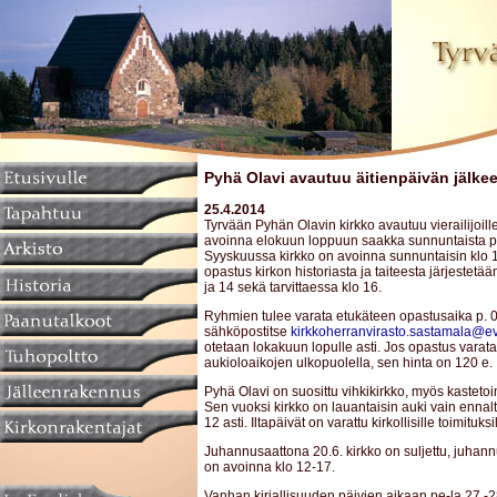
Pyhä Olavi avautuu äitienpäivän jälke
25.4.2014
Tyrvään Pyhän Olavin kirkko avautuu vierailijoill
avoinna elokuun loppuun saakka sunnuntaista pe
Syyskuussa kirkko on avoinna sunnuntaisin klo 
opastus kirkon historiasta ja taiteesta järjestetä
ja 14 sekä tarvittaessa klo 16.
Ryhmien tulee varata etukäteen opastusaika p. 
sähköpostitse
kirkkoherranvirasto.sastamala@evl
otetaan lokakuun lopulle asti. Jos opastus varat
aukioloaikojen ulkopuolella, sen hinta on 120 e.
Pyhä Olavi on suosittu vihkikirkko, myös kastetoi
Sen vuoksi kirkko on lauantaisin auki vain ennalta
12 asti. Iltapäivät on varattu kirkollisille toimituksil
Juhannusaattona 20.6. kirkko on suljettu, juhann
on avoinna klo 12-17.
Vanhan kirjallisuuden päivien aikaan pe-la 27.-2