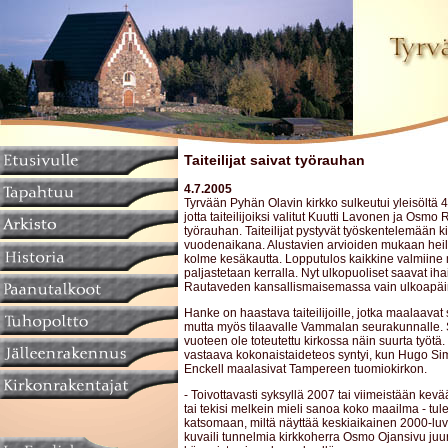
Taiteilijat saivat työrauhan
4.7.2005
Tyrvään Pyhän Olavin kirkko sulkeutui yleisöltä 
jotta taiteilijoiksi valitut Kuutti Lavonen ja Osm
työrauhan. Taiteilijat pystyvät työskentelemään 
vuodenaikana. Alustavien arvioiden mukaan heil
kolme kesäkautta. Lopputulos kaikkine valmiin
paljastetaan kerralla. Nyt ulkopuoliset saavat iha
Rautaveden kansallismaisemassa vain ulkoapäi
Hanke on haastava taiteilijoille, jotka maalaava
mutta myös tilaavalle Vammalan seurakunnalle.
vuoteen ole toteutettu kirkossa näin suurta työtä.
vastaava kokonaistaideteos syntyi, kun Hugo S
Enckell maalasivat Tampereen tuomiokirkon.
- Toivottavasti syksyllä 2007 tai viimeistään kev
tai tekisi melkein mieli sanoa koko maailma - t
katsomaan, miltä näyttää keskiaikainen 2000-luvu
kuvaili tunnelmia kirkkoherra Osmo Ojansivu juur