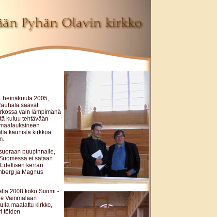
4. heinäkuuta 2005,
o Rauhala saavat
kirkossa vain lämpimänä
tä kuluu tehtävään
e maalauksineen
illa kaunista kirkkoa
n.
t suoraan puupinnalle,
 Suomessa ei sataan
 Edellisen kerran
imberg ja Magnus
äällä 2008 koko Suomi -
ulee Vammalaan
lla maalattu kirkko,
i töiden