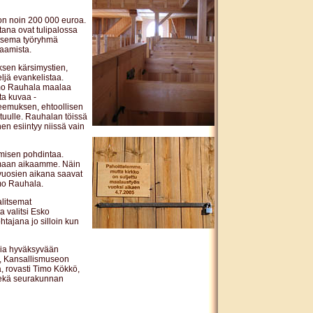
on noin 200 000 euroa.
tana ovat tulipalossa
itsema työryhmä
aamista.
uksen kärsimystien,
ljä evankelistaa.
mo Rauhala maalaa
sta kuvaa -
keemuksen, ehtoollisen
tuulle. Rauhalan töissä
en esiintyy niissä vain
hmisen pohdintaa.
 omaan aikaamme. Näin
 vuosien aikana saavat
smo Rauhala.
alitsemat
a valitsi Esko
tajana jo silloin kun
ia hyväksyvään
, Kansallismuseon
a, rovasti Timo Kökkö,
 sekä seurakunnan