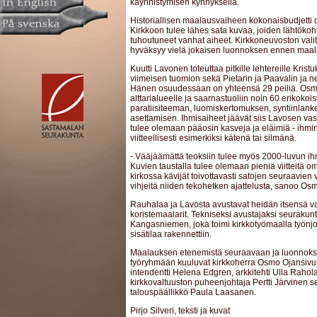
käynnistymisen kynnyksellä.
Historiallisen maalausvaiheen kokonaisbudjetti 
Kirkkoon tulee lähes sata kuvaa, joiden lähtökoh
tuhoutuneet vanhat aiheet. Kirkkoneuvoston val
hyväksyy vielä jokaisen luonnoksen ennen maal
Kuutti Lavonen toteuttaa pitkille lehtereille Krist
viimeisen tuomion sekä Pietarin ja Paavalin ja ne
Hänen osuudessaan on yhteensä 29 peiliä. Os
alttarialueelle ja saarnastuoliin noin 60 erikokoi
paratiisiteeman, luomiskertomuksen, syntiinlan
asettamisen. Ihmisaiheet jäävät siis Lavosen vas
tulee olemaan pääosin kasveja ja eläimiä - ihmin
viitteellisesti esimerkiksi kätenä tai silmänä.
- Vääjäämättä teoksiin tulee myös 2000-luvun i
Kuvien taustalla tulee olemaan pieniä viitteitä
kirkossa kävijät toivottavasti satojen seuraavien
vihjeitä niiden tekohetken ajattelusta, sanoo O
Rauhalaa ja Lavosta avustavat heidän itsensä v
koristemaalarit. Tekniseksi avustajaksi seurakunt
Kangasniemen, joka toimi kirkkotyömaalla työnjoh
sisätilaa rakennettiin.
Maalauksen etenemistä seuraavaan ja luonnoks
työryhmään kuuluvat kirkkoherra Osmo Ojansivu
intendentti Helena Edgren, arkkitehti Ulla Rahol
kirkkovaltuuston puheenjohtaja Pertti Järvinen
talouspäällikkö Paula Laasanen.
Pirjo Silveri, teksti ja kuvat