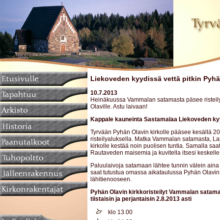
Liekoveden kyydissä vettä pitkin Pyhäl
10.7.2013
Heinäkuussa Vammalan satamasta päsee risteily
Olaville. Astu laivaan!
Kappale kauneinta Sastamalaa Liekoveden ky
Tyrvään Pyhän Olavin kirkolle pääsee kesällä 20
risteilyaluksella. Matka Vammalan satamasta, Lai
kirkolle kestää noin puolisen tuntia. Samalla saa
Rautaveden maisemia ja kuvitella itsesi keskelle
Paluulaivoja satamaan lähtee tunnin välein aina k
saat tutustua omassa aikataulussa Pyhän Olavin
lähitienooseen.
Pyhän Olavin kirkkoristeilyt Vammalan satam
tiistaisin ja perjantaisin 2.8.2013 asti
klo 13.00