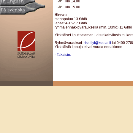
klo 14.00
klo 15.00
Hinnat:
menopaluu 13 €/hlö
lapset 4-15v. 7 €/hlö
ryhmä ennakkovarauksella (min. 10hlö) 11 €/hlö
Yksittäiset liput sataman Laiturikahvilasta tai kort
Ryhmävaraukset:
risteilyt@kuutar.fi
tai 0400 278
Yksittäisiä lippuja ei voi varata ennakkoon
- Takaisin.