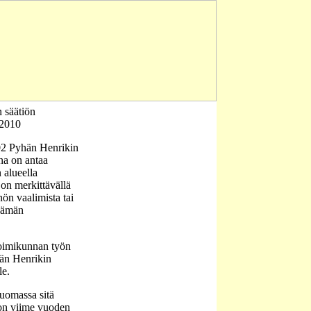
 säätiön
.2010
02 Pyhän Henrikin
na on antaa
 alueella
 on merkittävällä
nön vaalimista tai
elämän
toimikunnan työn
hän Henrikin
le.
luomassa sitä
 on viime vuoden