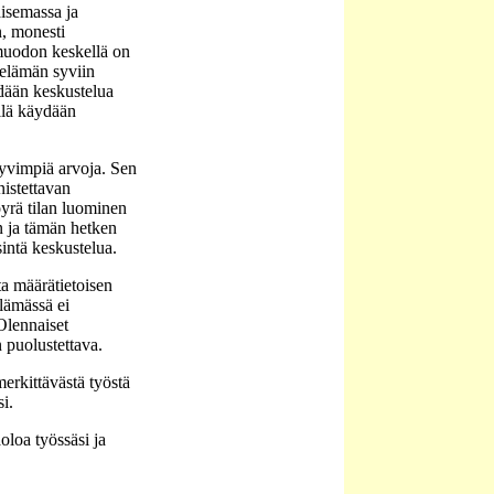
aisemassa ja
n, monesti
muodon keskellä on
 elämän syviin
ydään keskustelua
llä käydään
yvimpiä arvoja. Sen
nistettavan
öyrä tilan luominen
en ja tämän hetken
intä keskustelua.
ta määrätietoisen
elämässä ei
 Olennaiset
n puolustettava.
erkittävästä työstä
i.
oloa työssäsi ja