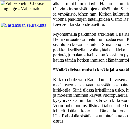
aikana ollut huomattavin. Hän on suunnit
Olavin kirkon sisätilojen entisöinnin. Sit
se ympäristö, johon mm. Kirkon kulttuuri
vuonna palkittujen taiteilijoiden Osmo Ra
Lavosen kirkkotaide asettuu.
Myöntämällä palkinnon arkkitehti Ulla R
Henrikin säätiö on halunnut nostaa esiin
sisätilojen kokonaisuuden. Siinä hengittäv
poikkeuksellisella tavalla yhtaikaa kirkon 
perintö, jumalanpalvelustilan klassinen py
kautta tämän hetken ihmisen elämäntunto
”Kollektiivista muistia keskiajalta saa
Kirkko ei ole vain Rauhalan ja Lavosen ai
maalausten tausta vaan itsessään tasapaino
kirkkotila. Siinä tilassa kristillinen usko, h
ja moderni ihminen käyvät vuoropuhelua 
kysymyksistä niin kuin sitä vain kirkossa
Vuoropuheluun osallistuvat taiteen ohella p
lehterit, lattia – koko tila. Tämän kokona
Ulla Raholalla sisätilan suunnittelijana on 
osuus.