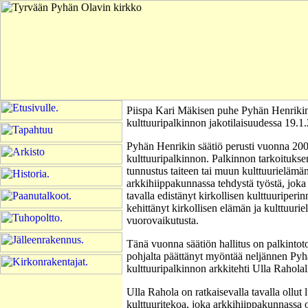
Piispa Kari Mäkisen puhe Pyhän Henrikin
kulttuuripalkinnon jakotilaisuudessa 19.1
Pyhän Henrikin säätiö perusti vuonna 20
kulttuuripalkinnon. Palkinnon tarkoitukse
tunnustus taiteen tai muun kulttuurielämän
arkkihiippakunnassa tehdystä työstä, joka
tavalla edistänyt kirkollisen kulttuuriperin
kehittänyt kirkollisen elämän ja kulttuuri
vuorovaikutusta.
Tänä vuonna säätiön hallitus on palkinto
pohjalta päättänyt myöntää neljännen Py
kulttuuripalkinnon arkkitehti Ulla Raholal
Ulla Rahola on ratkaisevalla tavalla ollut 
kulttuuritekoa, joka arkkihiippakunnassa