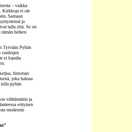
isesta – vaikka
n. Kirkkoja ei ole
töön. Samaan
ysymystensä ja
ivat tulla yhä. Se on
ös tämän hetken
iin Tyrvään Pyhän
n vanhojen
e ei lopulta
en.
etjua, historian
isenä, joka haluaa
 tulla pyhän
 on välttämätön ja
anteessa erityisen
esta modernin
ua”