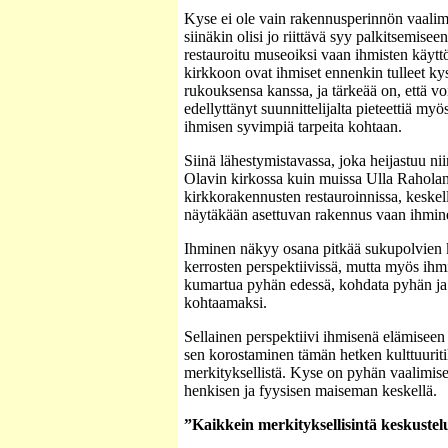
Kyse ei ole vain rakennusperinnön vaalim
siinäkin olisi jo riittävä syy palkitsemisee
restauroitu museoiksi vaan ihmisten käyt
kirkkoon ovat ihmiset ennenkin tulleet k
rukouksensa kanssa, ja tärkeää on, että vo
edellyttänyt suunnittelijalta pieteettiä my
ihmisen syvimpiä tarpeita kohtaan.
Siinä lähestymistavassa, joka heijastuu n
Olavin kirkossa kuin muissa Ulla Rahola
kirkkorakennusten restauroinnissa, keskell
näytäkään asettuvan rakennus vaan ihmin
Ihminen näkyy osana pitkää sukupolvien k
kerrosten perspektiivissä, mutta myös ihm
kumartua pyhän edessä, kohdata pyhän ja
kohtaamaksi.
Sellainen perspektiivi ihmisenä elämiseen
sen korostaminen tämän hetken kulttuuritil
merkityksellistä. Kyse on pyhän vaalimis
henkisen ja fyysisen maiseman keskellä.
”Kaikkein merkityksellisintä keskustel