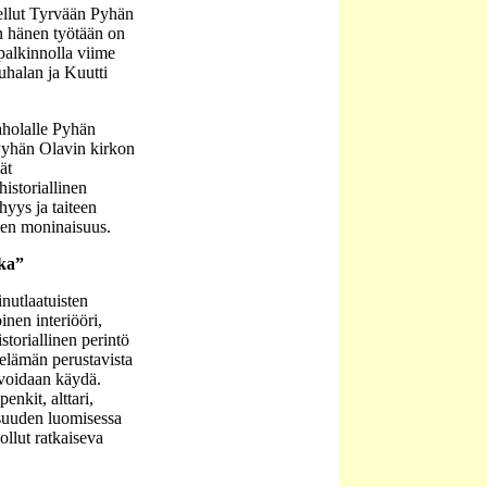
ellut Tyrvään Pyhän
en hänen työtään on
palkinnolla viime
uhalan ja Kuutti
aholalle Pyhän
 Pyhän Olavin kirkon
ät
historiallinen
hyys ja taiteen
jen moninaisuus.
kka”
nutlaatuisten
inen interiööri,
istoriallinen perintö
elämän perustavista
 voidaan käydä.
enkit, alttari,
isuuden luomisessa
ollut ratkaiseva