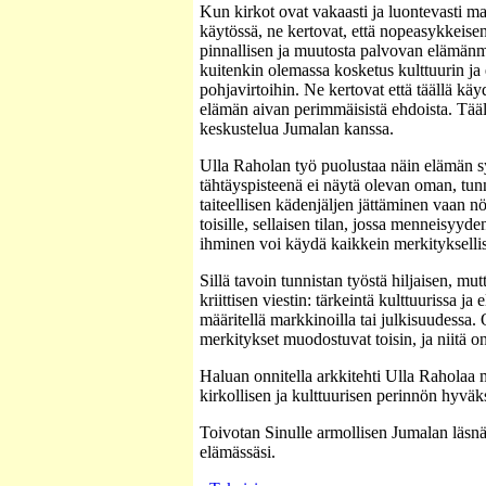
Kun kirkot ovat vakaasti ja luontevasti m
käytössä, ne kertovat, että nopeasykkeise
pinnallisen ja muutosta palvovan elämän
kuitenkin olemassa kosketus kulttuurin ja
pohjavirtoihin. Ne kertovat että täällä kä
elämän aivan perimmäisistä ehdoista. Tää
keskustelua Jumalan kanssa.
Ulla Raholan työ puolustaa näin elämän s
tähtäyspisteenä ei näytä olevan oman, tun
taiteellisen kädenjäljen jättäminen vaan n
toisille, sellaisen tilan, jossa menneisyyd
ihminen voi käydä kaikkein merkityksellis
Sillä tavoin tunnistan työstä hiljaisen, mut
kriittisen viestin: tärkeintä kulttuurissa ja 
määritellä markkinoilla tai julkisuudessa.
merkitykset muodostuvat toisin, ja niitä o
Haluan onnitella arkkitehti Ulla Raholaa m
kirkollisen ja kulttuurisen perinnön hyväks
Toivotan Sinulle armollisen Jumalan läsnä
elämässäsi.