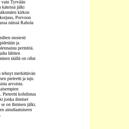
e vain Tyrvään
 kätensä jälki
ääksmäen kirkon
a korjaus, Porvoon
assa näissä Rahola
siihen monesti
pidetään ja
lennaista perintöä.
alta lähtien
hminen täällä on ollut
 tehnyt merkittävän
en pieteetti ja taju
sta arvoista.
ikaisempien
 Pieteetti kohdistuu
ki jonka ihmiset
 se on ihmisen jälki.
en ainutlaatuiseen
.