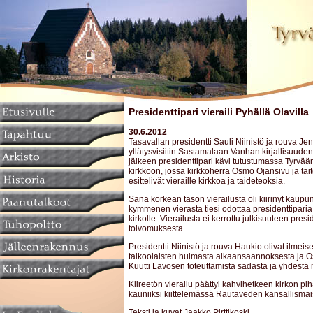
Presidenttipari vieraili Pyhällä Olavilla
30.6.2012
Tasavallan presidentti Sauli Niinistö ja rouva Je
yllätysvisiitin Sastamalaan Vanhan kirjallisuuden 
jälkeen presidenttipari kävi tutustumassa Tyrvä
kirkkoon, jossa kirkkoherra Osmo Ojansivu ja tai
esittelivät vieraille kirkkoa ja taideteoksia.
Sana korkean tason vierailusta oli kiirinyt kaupu
kymmenen vierasta tiesi odottaa presidenttipari
kirkolle. Vierailusta ei kerrottu julkisuuteen presi
toivomuksesta.
Presidentti Niinistö ja rouva Haukio olivat ilmeis
talkoolaisten huimasta aikaansaannoksesta ja
Kuutti Lavosen toteuttamista sadasta ja yhdestä
Kiireetön vierailu päättyi kahvihetkeen kirkon pih
kauniiksi kiittelemässä Rautaveden kansallisma
Teksti ja kuvat Jaakko Pirttikoski.