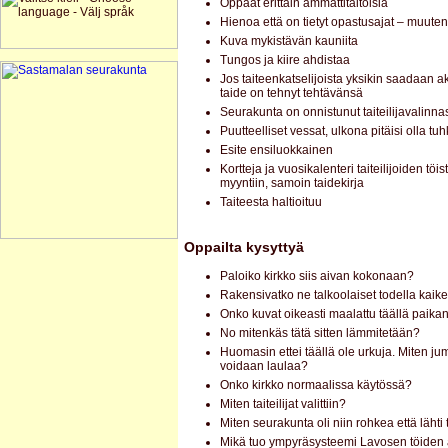
Oppaat erittäin ammattitaitoisia
Hienoa että on tietyt opastusajat – muuten
Kuva mykistävän kauniita
Tungos ja kiire ahdistaa
Jos taiteenkatselijoista yksikin saadaan ak
taide on tehnyt tehtävänsä
Seurakunta on onnistunut taiteilijavalinna
Puutteelliset vessat, ulkona pitäisi olla tu
Esite ensiluokkainen
Kortteja ja vuosikalenteri taiteilijoiden töis
myyntiin, samoin taidekirja
Taiteesta haltioituu
Oppailta kysyttyä
Paloiko kirkko siis aivan kokonaan?
Rakensivatko ne talkoolaiset todella kaik
Onko kuvat oikeasti maalattu täällä paika
No mitenkäs tätä sitten lämmitetään?
Huomasin ettei täällä ole urkuja. Miten j
voidaan laulaa?
Onko kirkko normaalissa käytössä?
Miten taiteilijat valittiin?
Miten seurakunta oli niin rohkea että lähti 
Mikä tuo ympyräsysteemi Lavosen töiden 