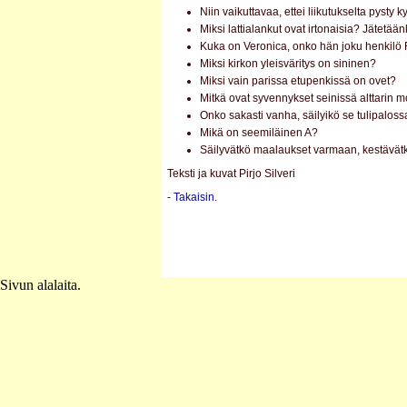
Niin vaikuttavaa, ettei liikutukselta pysty
Miksi lattialankut ovat irtonaisia? Jätetää
Kuka on Veronica, onko hän joku henkil
Miksi kirkon yleisväritys on sininen?
Miksi vain parissa etupenkissä on ovet?
Mitkä ovat syvennykset seinissä alttarin
Onko sakasti vanha, säilyikö se tulipalos
Mikä on seemiläinen A?
Säilyvätkö maalaukset varmaan, kestävätk
Teksti ja kuvat Pirjo Silveri
- Takaisin.