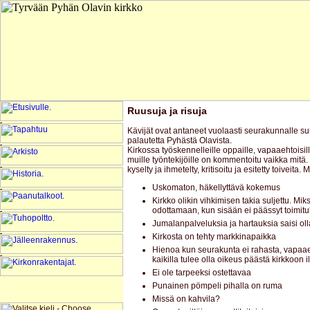
Ruusuja ja risuja
Kävijät ovat antaneet vuolaasti seurakunnalle suull
palautetta Pyhästä Olavista.
Kirkossa työskennelleille oppaille, vapaaehtoisill
muille työntekijöille on kommentoitu vaikka mitä. O
kyselty ja ihmetelty, kritisoitu ja esitetty toiveit
Uskomaton, häkellyttävä kokemus
Kirkko olikin vihkimisen takia suljettu. M
odottamaan, kun sisään ei päässyt toimit
Jumalanpalveluksia ja hartauksia saisi 
Kirkosta on tehty markkinapaikka
Hienoa kun seurakunta ei rahasta, vapaa
kaikilla tulee olla oikeus päästä kirkkoon 
Ei ole tarpeeksi ostettavaa
Punainen pömpeli pihalla on ruma
Missä on kahvila?