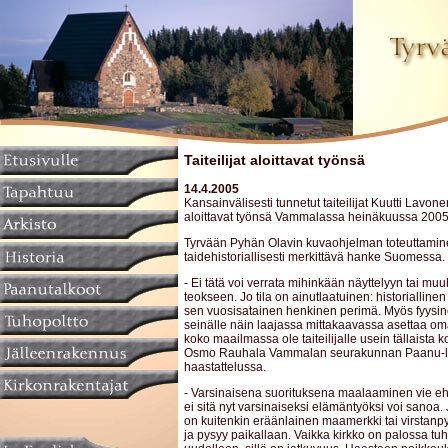
Taiteilijat aloittavat työnsä
14.4.2005
Kansainvälisesti tunnetut taiteilijat Kuutti Lav
aloittavat työnsä Vammalassa heinäkuussa 2005
Tyrvään Pyhän Olavin kuvaohjelman toteuttamine
taidehistoriallisesti merkittävä hanke Suomessa.
- Ei tätä voi verrata mihinkään näyttelyyn tai mu
teokseen. Jo tila on ainutlaatuinen: historiallinen
sen vuosisatainen henkinen perimä. Myös fyysi
seinälle näin laajassa mittakaavassa asettaa om
koko maailmassa ole taiteilijalle usein tällaista ko
Osmo Rauhala Vammalan seurakunnan Paanu-l
haastattelussa.
- Varsinaisena suorituksena maalaaminen vie eh
ei sitä nyt varsinaiseksi elämäntyöksi voi sanoa.
on kuitenkin eräänlainen maamerkki tai virstanpy
ja pysyy paikallaan. Vaikka kirkko on palossa tu