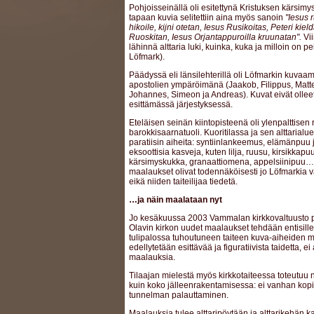
Pohjoisseinällä oli esitettynä Kristuksen kärsimy
tapaan kuvia selitettiin aina myös sanoin
"Iesus 
hikoile, kijni otetan, Iesus Rusikoitas, Peteri kie
Ruoskitan, Iesus Orjantappuroilla kruunatan".
Vii
lähinnä alttaria luki, kuinka, kuka ja milloin on p
Löfmark).
Päädyssä eli länsilehterillä oli Löfmarkin kuvaa
apostolien ympäröimänä (Jaakob, Filippus, Matte
Johannes, Simeon ja Andreas). Kuvat eivät olle
esittämässä järjestyksessä.
Eteläisen seinän kiintopisteenä oli ylenpalttisen r
barokkisaarnatuoli. Kuoritilassa ja sen alttarialu
paratiisin aiheita: syntiinlankeemus, elämänpuu
eksoottisia kasveja, kuten lilja, ruusu, kirsikkapu
kärsimyskukka, granaattiomena, appelsiinipuu… A
maalaukset olivat todennäköisesti jo Löfmarkia 
eikä niiden taiteilijaa tiedetä.
…ja näin maalataan nyt
Jo kesäkuussa 2003 Vammalan kirkkovaltuusto pä
Olavin kirkon uudet maalaukset tehdään entisille
tulipalossa tuhoutuneen taiteen kuva-aiheiden muk
edellytetään esittävää ja figuratiivista taidetta, ei
maalauksia.
Tilaajan mielestä myös kirkkotaiteessa toteutuu
kuin koko jälleenrakentamisessa: ei vanhan kopi
tunnelman palauttaminen.
Maalauksia tulee alttaripöytään ja alttarikehän ka