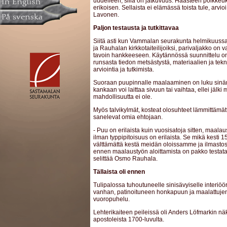
uudelleen, sillä on jatkuvuus. Haasteen poikkeuk
erikoisen. Sellaista ei elämässä toista tule, arvio
Lavonen.
Paljon testausta ja tutkittavaa
Siitä asti kun Vammalan seurakunta helmikuuss
ja Rauhalan kirkkotaiteilijoiksi, parivaljakko on
tavoin hankkeeseen. Käytännössä suunnittelu on
runsasta tiedon metsästystä, materiaalien ja tekn
arviointia ja tutkimista.
Suoraan puupinnalle maalaaminen on luku sinän
kankaan voi laittaa sivuun tai vaihtaa, ellei jälki m
mahdollisuutta ei ole.
Myös talvikylmät, kosteat olosuhteet lämmittämä
sanelevat omia ehtojaan.
- Puu on erilaista kuin vuosisatoja sitten, maalaus
ilman typpipitoisuus on erilaista. Se mikä kesti 15
välttämättä kestä meidän oloissamme ja ilmast
ennen maalaustyön aloittamista on pakko testata 
selittää Osmo Rauhala.
Tällaista oli ennen
Tulipalossa tuhoutuneelle sinisävyiselle interiööril
vanhan, patinoituneen honkapuun ja maalattujen 
vuoropuhelu.
Lehterikaiteen peileissä oli Anders Löfmarkin näk
apostoleista 1700-luvulta.