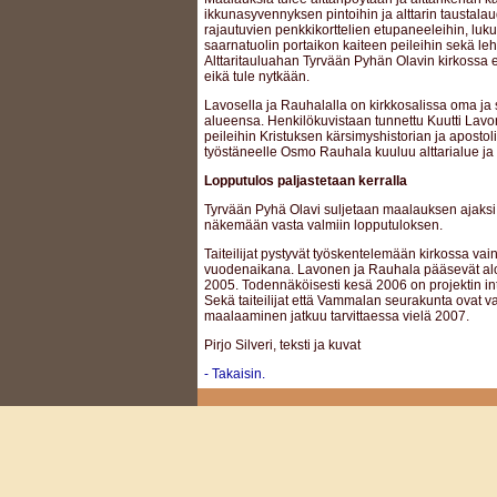
ikkunasyvennyksen pintoihin ja alttarin taustalau
rajautuvien penkkikorttelien etupaneeleihin, luku
saarnatuolin portaikon kaiteen peileihin sekä leht
Alttaritauluahan Tyrvään Pyhän Olavin kirkossa e
eikä tule nytkään.
Lavosella ja Rauhalalla on kirkkosalissa oma ja s
alueensa. Henkilökuvistaan tunnettu Kuutti Lavo
peileihin Kristuksen kärsimyshistorian ja apostol
työstäneelle Osmo Rauhala kuuluu alttarialue ja 
Lopputulos paljastetaan kerralla
Tyrvään Pyhä Olavi suljetaan maalauksen ajaksi,
näkemään vasta valmiin lopputuloksen.
Taiteilijat pystyvät työskentelemään kirkossa va
vuodenaikana. Lavonen ja Rauhala pääsevät al
2005. Todennäköisesti kesä 2006 on projektin int
Sekä taiteilijat että Vammalan seurakunta ovat va
maalaaminen jatkuu tarvittaessa vielä 2007.
Pirjo Silveri, teksti ja kuvat
- Takaisin.