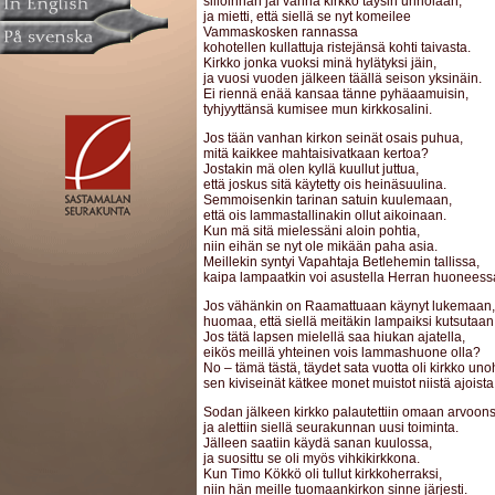
silloinhan jäi vanha kirkko täysin unholaan,
ja mietti, että siellä se nyt komeilee
Vammaskosken rannassa
kohotellen kullattuja ristejänsä kohti taivasta.
Kirkko jonka vuoksi minä hylätyksi jäin,
ja vuosi vuoden jälkeen täällä seison yksinäin.
Ei riennä enää kansaa tänne pyhäaamuisin,
tyhjyyttänsä kumisee mun kirkkosalini.
Jos tään vanhan kirkon seinät osais puhua,
mitä kaikkee mahtaisivatkaan kertoa?
Jostakin mä olen kyllä kuullut juttua,
että joskus sitä käytetty ois heinäsuulina.
Semmoisenkin tarinan satuin kuulemaan,
että ois lammastallinakin ollut aikoinaan.
Kun mä sitä mielessäni aloin pohtia,
niin eihän se nyt ole mikään paha asia.
Meillekin syntyi Vapahtaja Betlehemin tallissa,
kaipa lampaatkin voi asustella Herran huonees
Jos vähänkin on Raamattuaan käynyt lukemaan,
huomaa, että siellä meitäkin lampaiksi kutsutaan
Jos tätä lapsen mielellä saa hiukan ajatella,
eikös meillä yhteinen vois lammashuone olla?
No – tämä tästä, täydet sata vuotta oli kirkko un
sen kiviseinät kätkee monet muistot niistä ajoista
Sodan jälkeen kirkko palautettiin omaan arvoons
ja alettiin siellä seurakunnan uusi toiminta.
Jälleen saatiin käydä sanan kuulossa,
ja suosittu se oli myös vihkikirkkona.
Kun Timo Kökkö oli tullut kirkkoherraksi,
niin hän meille tuomaankirkon sinne järjesti.