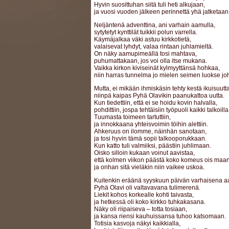
Hyvin suosittuhan siitä tuli heti alkujaan,
ja vuosi vuoden jälkeen perinnettä yhä jatketaan
Neljäntenä adventtina, ani varhain aamulla,
sytytetyt kynttilät tuikkii polun varrella.
Käymäjalkaa väki astuu kirkkotietä,
valaisevat lyhdyt, valaa rintaan juhlamieltä.
On näky aamupimeällä tosi mahtava,
puhumattakaan, jos voi olla itse mukana.
Vaikka kirkon kiviseinät kylmyyttänsä hohkaa,
niin harras tunnelma jo mielen seimen luokse jo
Mutta, ei mikään ihmiskäsin tehty kestä ikuisuutta
niinpä kaipas Pyhä Olavikin paanukattoa uutta.
Kun tiedettiin, että ei se hoidu kovin halvalla,
pohdittiin, jospa tehtäisiin työpuoli kaikki talkoilla
Tuumasta toimeen tartuttiin,
ja innokkaana yhteisvoimin töihin alettiin.
Ahkeruus on ilomme, näinhän sanotaan,
ja tosi hyvin tämä sopii talkooporukkaan.
Kun katto tuli valmiiksi, päästiin juhlimaan.
Oisko silloin kukaan voinut aavistaa,
että kolmen viikon päästä koko komeus ois maan 
ja onhan sitä vieläkin niin vaikee uskoa.
Kuitenkin eräänä syyskuun päivän varhaisena 
Pyhä Olavi oli valtavavana tulimerenä.
Liekit kohos korkealle kohti taivasta,
ja hetkessä oli koko kirkko tuhkakasana.
Näky oli riipaiseva – totta tosiaan,
ja kansa riensi kauhuissansa tuhoo katsomaan.
Totisia kasvoja näkyi kaikkialla,