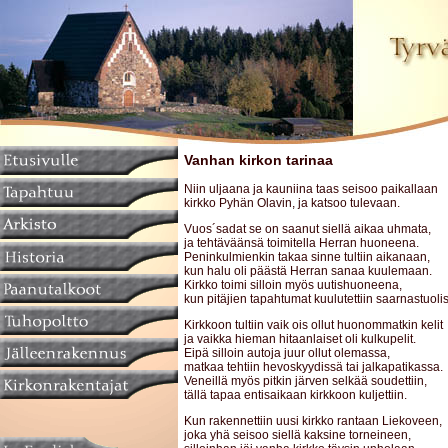
Vanhan kirkon tarinaa
Niin uljaana ja kauniina taas seisoo paikallaan
kirkko Pyhän Olavin, ja katsoo tulevaan.
Vuos´sadat se on saanut siellä aikaa uhmata,
ja tehtäväänsä toimitella Herran huoneena.
Peninkulmienkin takaa sinne tultiin aikanaan,
kun halu oli päästä Herran sanaa kuulemaan.
Kirkko toimi silloin myös uutishuoneena,
kun pitäjien tapahtumat kuulutettiin saarnastuolis
Kirkkoon tultiin vaik ois ollut huonommatkin kelit
ja vaikka hieman hitaanlaiset oli kulkupelit.
Eipä silloin autoja juur ollut olemassa,
matkaa tehtiin hevoskyydissä tai jalkapatikassa.
Veneillä myös pitkin järven selkää soudettiin,
tällä tapaa entisaikaan kirkkoon kuljettiin.
Kun rakennettiin uusi kirkko rantaan Liekoveen,
joka yhä seisoo siellä kaksine torneineen,