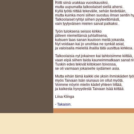
Riitti siinä urakkaa vuosikausiksi,
mutta uupumatta talkoolaiset siellä ahersi.
Kyllä työtä riittää tekevälle, sehän tiedetään,
mutta kuinka moni siihen suostuu ilman sentin 
Talkoolaiset ryhtyi siihen pyyteettömästi,
vain tyytyväisen mielen saivat palkaksi.
Työn tuloksena seisoo kirkko
jälleen niemellänsä juhlallisena,
kutsuen taas sanan kuuloon meitä jokaista.
Nyt voidaan kai jo unohtaa ne synkät asiat,
ja valoisalla mielellä ihailla tätä uusittua kirkkoa.
Talkoolaisia nyt jokainen kai tahtoisimme kiittää,
vaan eipä siihen taida kauneimmatkaan sanat riit
Tuskin edes tekivät kiitoksen toivossa,
se oli varmaan jokaiselle sydämen asia.
Mutta eihän tämä kaikki ole yksin ihmiskäden työ
myös Taivaan Isän siunaus on ollut myötä.
Voimme nöyrin mielin kädet yhteen liittää,
ja kaikesta hyvyydestä Taivaan Isää kiittää.
Liisa Klinga
- Takaisin.